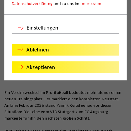
Datenschutzerklärung
und zu uns im
Impressum
.
Einstellungen
Ablehnen
Akzeptieren
Ein Vereinswechsel im Profifußball bedeutet mehr als nur einen
neuen Trainingsplatz – er markiert einen kompletten Neustart.
Anfang Februar 2026 stand Yannik Keitel genau vor dieser
Situation: Die Leihe vom VfB Stuttgart zum FC Augsburg
markierte für ihn den nächsten großen Schritt.