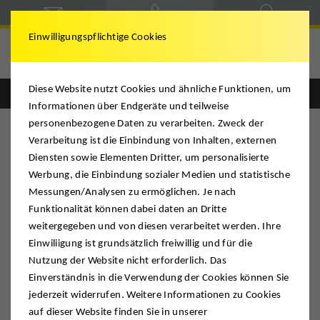
Einwilligungspflichtige Cookies
Deutsche Möbelspedition
Diese Website nutzt Cookies und ähnliche Funktionen, um
Englisch
Deutsch
Informationen über Endgeräte und teilweise
personenbezogene Daten zu verarbeiten. Zweck der
Verarbeitung ist die Einbindung von Inhalten, externen
Diensten sowie Elementen Dritter, um personalisierte
Höhne
Werbung, die Einbindung sozialer Medien und statistische
Messungen/Analysen zu ermöglichen. Je nach
Funktionalität können dabei daten an Dritte
PROFIUMZUG. DMS Höhne-Grass
weitergegeben und von diesen verarbeitet werden. Ihre
unterstützt Yannik Keitel bei
Einwiliigung ist grundsätzlich freiwillig und für die
Vereinswechsel
Nutzung der Website nicht erforderlich. Das
Einverständnis in die Verwendung der Cookies können Sie
jederzeit widerrufen. Weitere Informationen zu Cookies
auf dieser Website finden Sie in unserer