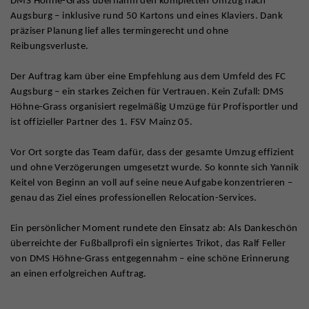
DMS Höhne-Grass übernahm den kompletten Umzug nach
Augsburg – inklusive rund 50 Kartons und eines Klaviers. Dank
präziser Planung lief alles termingerecht und ohne
Reibungsverluste.
Der Auftrag kam über eine Empfehlung aus dem Umfeld des FC
Augsburg – ein starkes Zeichen für Vertrauen. Kein Zufall: DMS
Höhne-Grass organisiert regelmäßig Umzüge für Profisportler und
ist offizieller Partner des 1. FSV Mainz 05.
Vor Ort sorgte das Team dafür, dass der gesamte Umzug effizient
und ohne Verzögerungen umgesetzt wurde. So konnte sich Yannik
Keitel von Beginn an voll auf seine neue Aufgabe konzentrieren –
genau das Ziel eines professionellen Relocation-Services.
Ein persönlicher Moment rundete den Einsatz ab: Als Dankeschön
überreichte der Fußballprofi ein signiertes Trikot, das Ralf Feller
von DMS Höhne-Grass entgegennahm – eine schöne Erinnerung
an einen erfolgreichen Auftrag.