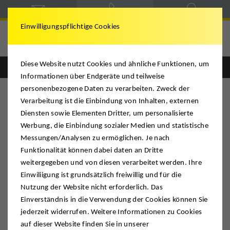
Einwilligungspflichtige Cookies
Deutsche Möbelspedition
Diese Website nutzt Cookies und ähnliche Funktionen, um
Englisch
Deutsch
Informationen über Endgeräte und teilweise
personenbezogene Daten zu verarbeiten. Zweck der
A
B
C
D
E
F
G
H
I
J
K
L
M
Verarbeitung ist die Einbindung von Inhalten, externen
Diensten sowie Elementen Dritter, um personalisierte
N
O
P
Q
R
S
T
U
V
W
X
Y
Z
Werbung, die Einbindung sozialer Medien und statistische
Messungen/Analysen zu ermöglichen. Je nach
A
Funktionalität können dabei daten an Dritte
weitergegeben und von diesen verarbeitet werden. Ihre
Einwiliigung ist grundsätzlich freiwillig und für die
Aufbau Kunst – Ausstellungs-Architekturen,
Nutzung der Website nicht erforderlich. Das
Installationen, Skulpturen …
Einverständnis in die Verwendung der Cookies können Sie
jederzeit widerrufen. Weitere Informationen zu Cookies
Aktenvernichtung – Lesbarkeit wird unmöglich
auf dieser Website finden Sie in unserer