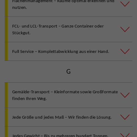
Flächenmanagement – Räume optimal erkennen und
nutzen.
FCL- und LCL-Transport – Ganze Container oder
Stückgut.
Full Service – Komplettabwicklung aus einer Hand.
G
Gemälde-Transport – Kleinformate sowie Großformate
finden Ihren Weg.
Jede Größe und jedes Maß – Wir finden die Lösung.
Jedes Gewicht – Bis zu mehreren hundert Tonnen.