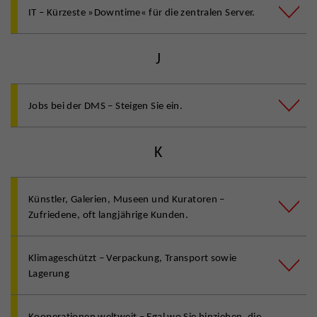
IT – Kürzeste »Downtime« für die zentralen Server.
J
Jobs bei der DMS – Steigen Sie ein.
K
Künstler, Galerien, Museen und Kuratoren –
Zufriedene, oft langjährige Kunden.
Klimageschützt – Verpackung, Transport sowie
Lagerung
Kooperationen weltweit – Egal wo Sie hinziehen, die