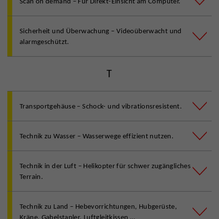
Scan on demand – Für Direkt-Einsicht am Computer.
Sicherheit und Überwachung – Videoüberwacht und
alarmgeschützt.
T
Transportgehäuse – Schock- und vibrationsresistent.
Technik zu Wasser – Wasserwege effizient nutzen.
Technik in der Luft – Helikopter für schwer zugängliches
Terrain.
Technik zu Land – Hebevorrichtungen, Hubgerüste,
Kräne, Gabelstapler, Luftgleitkissen …