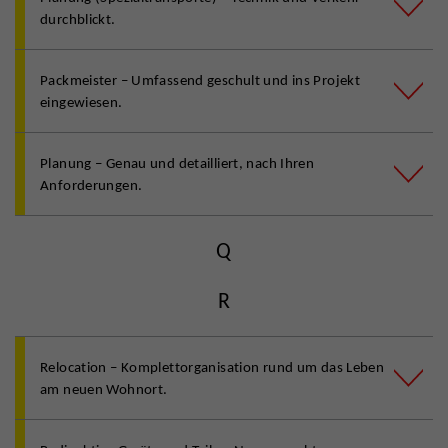
durchblickt.
Packmeister – Umfassend geschult und ins Projekt
eingewiesen.
Planung – Genau und detailliert, nach Ihren
Anforderungen.
Q
R
Relocation – Komplettorganisation rund um das Leben
am neuen Wohnort.