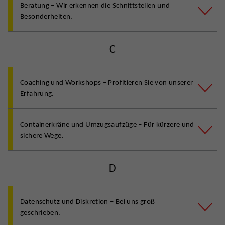
Beratung – Wir erkennen die Schnittstellen und
Besonderheiten.
C
Coaching und Workshops – Profitieren Sie von unserer
Erfahrung.
Containerkräne und Umzugsaufzüge – Für kürzere und
sichere Wege.
D
Datenschutz und Diskretion – Bei uns groß
geschrieben.