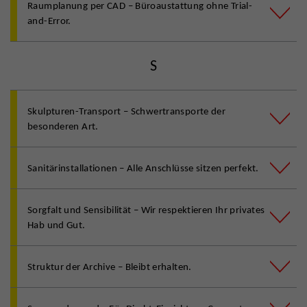
Raumplanung per CAD – Büroaustattung ohne Trial-
and-Error.
S
Skulpturen-Transport – Schwertransporte der
besonderen Art.
Sanitärinstallationen – Alle Anschlüsse sitzen perfekt.
Sorgfalt und Sensibilität – Wir respektieren Ihr privates
Hab und Gut.
Struktur der Archive – Bleibt erhalten.