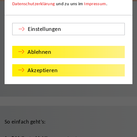
Datenschutzerklärung
und zu uns im
Impressum
.
Digitale Besichtigung für Ihr persönliches
Angebot
Einstellungen
Mit der »Digitalen Besichtigung« der DMS können Sie uns exakt
über den Umfang Ihres Umzugs informieren. Hinterlassen Sie
Ablehnen
uns Ihre Eckdaten und machen Sie Fotos des Umzugsguts. Auf
dieser Grundlage können wir Ihnen ein genaues Angebot zu den
Akzeptieren
Umzugskosten machen. Ein Besichtigungstermin wird nicht mehr
nötig. Sie sparen Zeit und erhalten schneller ein Angebot.
So einfach geht’s: